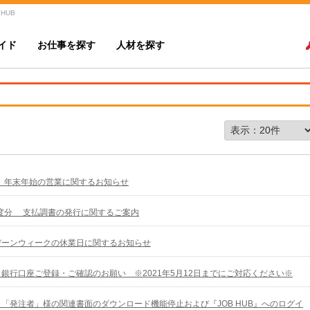
 HUB
イド
お仕事を探す
人材を探す
年 年末年始の営業に関するお知らせ
年度分 支払調書の発行に関するご案内
デーンウィークの休業日に関するお知らせ
銀行口座ご登録・ご確認のお願い ※2021年5月12日までにご対応ください※
「発注者」様の関連書面のダウンロード機能停止および『JOB HUB』へのログイ