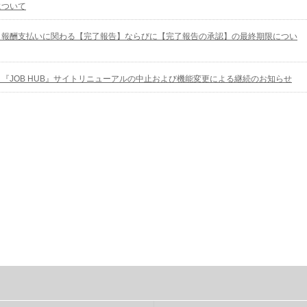
について
】報酬支払いに関わる【完了報告】ならびに【完了報告の承認】の最終期限につい
『JOB HUB』サイトリニューアルの中止および機能変更による継続のお知らせ