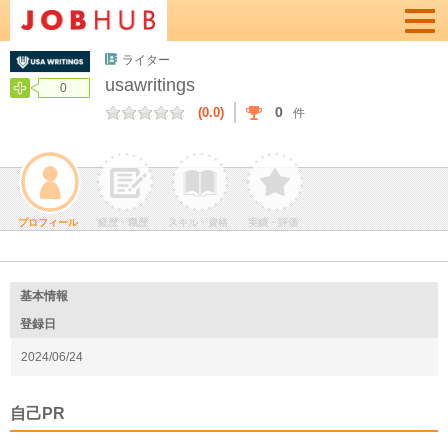
Togg
navi
ライター
usawritings
0
0
(0.0)
件
プロフィール
経歴・職歴
スキル・資格
実績・評価
基本情報
登録日
2024/06/24
自己PR