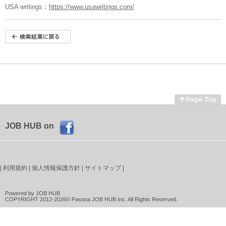
USA writings：
https://www.usawritings.com/
JOB HUB on
|
利用規約
|
個人情報保護方針
|
サイトマップ
|
Powered by JOB HUB
COPYRIGHT 2012-2026© Pasona JOB HUB Inc. All Rights Reserved.