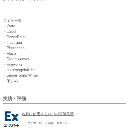
スキル一覧
・Word
・Excel
・PowerPoint
・Illustrator
・Photoshop
・Flash
・Dreamweaver
・Fireworks
・homepagebuilder
・Singer Song Writer
・筆まめ
実績・評価
名刺に使用するロゴの背景削除
データ入力・加工
>
画像・動画加工