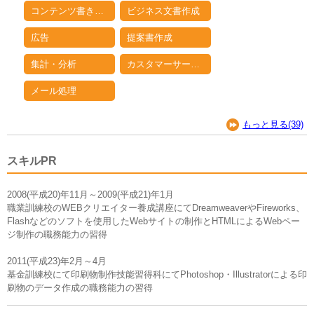
コンテンツ書き込み
ビジネス文書作成
広告
提案書作成
集計・分析
カスタマーサービス
メール処理
もっと見る(39)
スキルPR
2008(平成20)年11月～2009(平成21)年1月
職業訓練校のWEBクリエイター養成講座にてDreamweaverやFireworks、
Flashなどのソフトを使用したWebサイトの制作とHTMLによるWebペー
ジ制作の職務能力の習得
2011(平成23)年2月～4月
基金訓練校にて印刷物制作技能習得科にてPhotoshop・Illustratorによる印
刷物のデータ作成の職務能力の習得