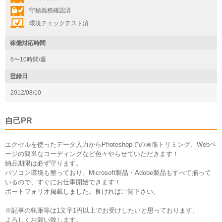
守秘義務確認済
環境チェックテスト済
稼働対応時間
6〜10時間/週
登録日
2012/08/10
自己PR
エクセルを使ったデータ入力からPhotoshopでの画像トリミング、Webペ
ージの簡単なコーディングなど色々やらせていただきます！
納品期限は必ず守ります。
パソコン環境も整っており、Microsoft製品・Adobe製品もすべて揃って
いるので、すぐにお仕事開始できます！
ポートフォリオ掲載しました。良ければご覧下さい。
※記事の執筆等は1文字1円以上でお受けしたいと思っております。
よろしくお願い致します。