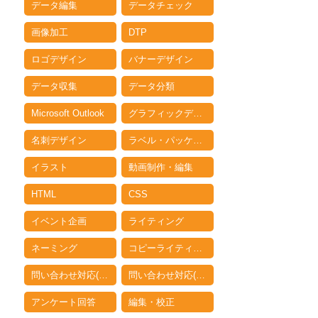
データ編集
データチェック
画像加工
DTP
ロゴデザイン
バナーデザイン
データ収集
データ分類
Microsoft Outlook
グラフィックデザイン
名刺デザイン
ラベル・パッケージデザイン
イラスト
動画制作・編集
HTML
CSS
イベント企画
ライティング
ネーミング
コピーライティング
問い合わせ対応(電話)
問い合わせ対応(メール)
アンケート回答
編集・校正