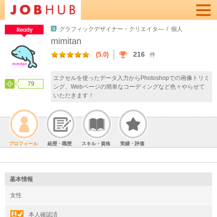
Togg
navi
グラフィックデザイナー・クリエイタ―
/ 個人
mimitan
216
(5.0)
件
エクセルを使ったデータ入力からPhotoshopでの画像トリミ
79
ング、Webページの簡単なコーディングなど色々やらせて
いただきます！
プロフィール
経歴・職歴
スキル・資格
実績・評価
基本情報
女性
本人確認済