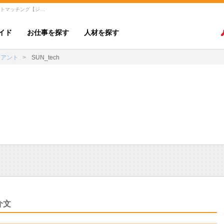
SUN_techさんのクライアントプロフィール | ダイレクトマッチング【ジョブハブ】
イド
お仕事を探す
人材を探す
イアント
SUN_tech
介文