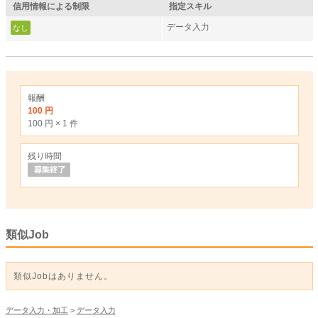
信用情報による制限
指定スキル
データ入力
なし
報酬
100 円
100 円 × 1 件
残り時間
類似Job
類似Jobはありません。
データ入力・加工
>
データ入力