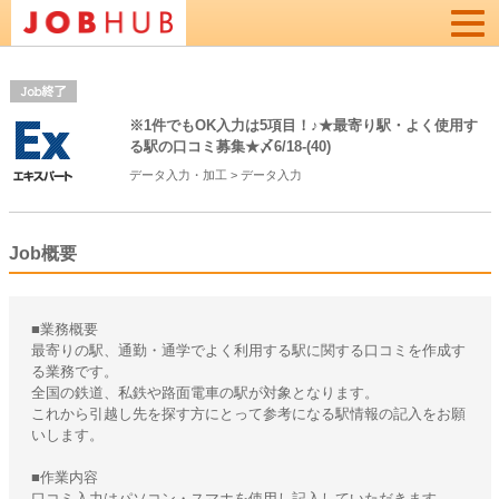
Togg
navi
※1件でもOK入力は5項目！♪★最寄り駅・よく使用す
る駅の口コミ募集★〆6/18-(40)
データ入力・加工
>
データ入力
Job概要
■業務概要
最寄りの駅、通勤・通学でよく利用する駅に関する口コミを作成す
る業務です。
全国の鉄道、私鉄や路面電車の駅が対象となります。
これから引越し先を探す方にとって参考になる駅情報の記入をお願
いします。
■作業内容
口コミ入力はパソコン・スマホを使用し記入していただきます。