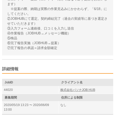
ます）
※提案の際、納期は実際の作業見込みにかかわらず、「6/18」に
してください。
②JOBHUBにて選定。契約締結完了（過去の実績等に基づき選定さ
せていただきます）
③入力フォーム連絡後、口コミを入力し送信
④作業報告（JOBHUB→メッセージ機能）
⑤検品
⑥完了報告実施（JOBHUB→提案）
⑦完了報告の承認＝請求金額確定
詳細情報
JobID
クライアント名
44020
株式会社パソナJOB HUB
募集期間
住所による制限
2020/05/19 13:23 〜 2020/06/09
なし
13:00