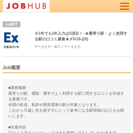
Togg
navi
※1件でもOK入力は5項目！♪★最寄り駅・よく使用す
る駅の口コミ募集★〆6/18-(20)
データ入力・加工
>
データ入力
Job概要
■業務概要
最寄りの駅、通勤・通学でよく利用する駅に関する口コミを作成す
る業務です。
全国の鉄道、私鉄や路面電車の駅が対象となります。
これから引越し先を探す方にとって参考になる駅情報の記入をお願
いします。
■作業内容
口コミ入力はパソコン・スマホを使用し記入していただきます。