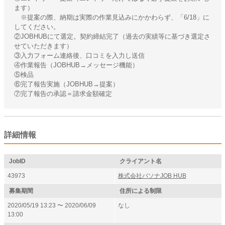
ます）
※提案の際、納期は実際の作業見込みにかかわらず、「6/18」に
してください。
②JOBHUBにて選定。契約締結完了（過去の実績等に基づき選定さ
せていただきます）
③入力フォーム連絡後、口コミを入力し送信
④作業報告（JOBHUB→メッセージ機能）
⑤検品
⑥完了報告実施（JOBHUB→提案）
⑦完了報告の承認＝請求金額確定
詳細情報
JobID
クライアント名
43973
株式会社パソナJOB HUB
募集期間
住所による制限
2020/05/19 13:23 〜 2020/06/09
なし
13:00