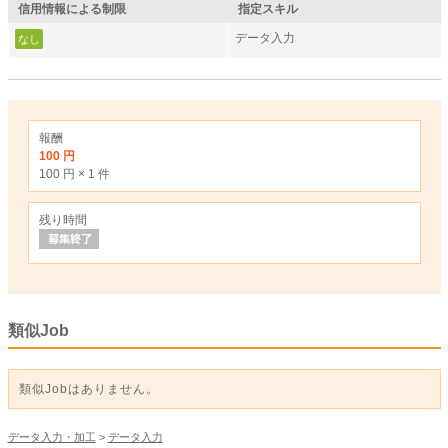
信用情報による制限
指定スキル
データ入力
なし
報酬
100 円
100 円 × 1 件
残り時間
類似Job
類似Jobはありません。
データ入力・加工
>
データ入力