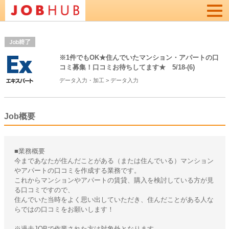
Togg
navi
※1件でもOK★住んでいたマンション・アパートの口
コミ募集！口コミお待ちしてます★ 5/18-(6)
データ入力・加工
>
データ入力
Job概要
■業務概要
今まであなたが住んだことがある（または住んでいる）マンション
やアパートの口コミを作成する業務です。
これからマンションやアパートの賃貸、購入を検討している方が見
る口コミですので、
住んでいた当時をよく思い出していただき、住んだことがある人な
らではの口コミをお願いします！
※過去JOBで作業された方は対象外となります。