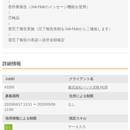
↓
⑥作業報告（Job-Hubのメッセージ機能を使用）
↓
⑦検品
↓
⑧完了報告実施（完了報告依頼をJob-Hubからご連絡します）
↓
⑨完了報告の承認＝請求金額確定
詳細情報
JobID
クライアント名
43265
株式会社パソナJOB HUB
募集期間
住所による制限
2020/04/17 13:51 〜 2020/05/08
なし
13:00
信用情報による制限
指定スキル
データ入力
なし