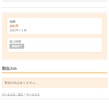
報酬
150 円
150 円 × 1 件
残り時間
類似Job
類似Jobはありません。
データ入力・加工
>
データ入力