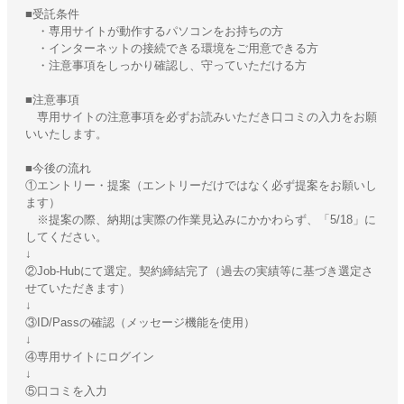
■受託条件
・専用サイトが動作するパソコンをお持ちの方
・インターネットの接続できる環境をご用意できる方
・注意事項をしっかり確認し、守っていただける方
■注意事項
専用サイトの注意事項を必ずお読みいただき口コミの入力をお願
いいたします。
■今後の流れ
①エントリー・提案（エントリーだけではなく必ず提案をお願いし
ます）
※提案の際、納期は実際の作業見込みにかかわらず、「5/18」に
してください。
↓
②Job-Hubにて選定。契約締結完了（過去の実績等に基づき選定さ
せていただきます）
↓
③ID/Passの確認（メッセージ機能を使用）
↓
④専用サイトにログイン
↓
⑤口コミを入力