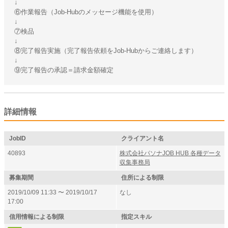
↓
⑥作業報告（Job-Hubのメッセージ機能を使用）
↓
⑦検品
↓
⑧完了報告実施（完了報告依頼をJob-Hubからご連絡します）
↓
⑨完了報告の承認＝請求金額確定
詳細情報
JobID
クライアント名
40893
株式会社パソナJOB HUB 各種データ
収集事務局
募集期間
住所による制限
2019/10/09 11:33 〜 2019/10/17
なし
17:00
信用情報による制限
指定スキル