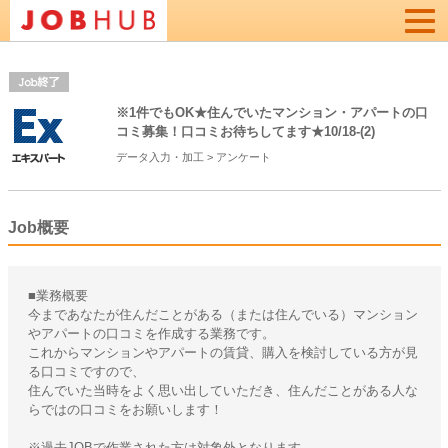
Togg
navi
※1件でもOK★住んでいたマンション・アパートの口
コミ募集！口コミお待ちしてます★10/18-(2)
データ入力・加工
>
アンケート
Job概要
■業務概要
今まであなたが住んだことがある（または住んでいる）マンション
やアパートの口コミを作成する業務です。
これからマンションやアパートの賃貸、購入を検討している方が見
る口コミですので、
住んでいた当時をよく思い出していただき、住んだことがある人な
らではの口コミをお願いします！
※過去JOBで作業された方は対象外となります。