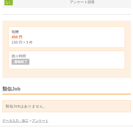
アンケート回答
なし
報酬
450 円
150 円 × 3 件
残り時間
類似Job
類似Jobはありません。
データ入力・加工
>
アンケート