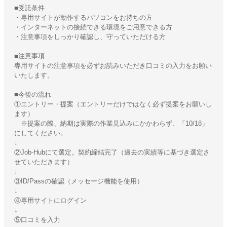
■受託条件
・専用サイトが動作するパソコンをお持ちの方
・インターネットの接続できる環境をご用意できる方
・注意事項をしっかり確認し、守っていただける方
■注意事項
専用サイトの注意事項を必ずお読みいただき口コミの入力をお願い
いたします。
■今後の流れ
①エントリー・提案（エントリーだけではなく必ず提案をお願いし
ます）
※提案の際、納期は実際の作業見込みにかかわらず、「10/18」
にしてください。
↓
②Job-Hubにて選定。契約締結完了（過去の実績等に基づき選定さ
せていただきます）
↓
③ID/Passの確認（メッセージ機能を使用）
↓
④専用サイトにログイン
↓
⑤口コミを入力