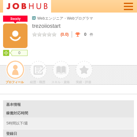
Togg
navi
Webエンジニア・Webプログラマ
trezoiiostart
0
(0.0)
件
0
プロフィール
経歴・職歴
スキル・資格
実績・評価
基本情報
稼働対応時間
5時間以下/週
登録日