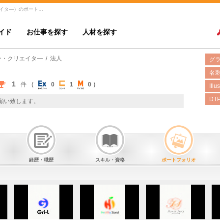
MON-DeSIGNさん（グラフィックデザイナー・クリエイタ―）のポートフォリオ | JOB HUB
イド
お仕事を探す
人材を探す
ー・クリエイタ―
/ 法人
名
1
件
（
0
1
0 ）
Illu
DT
お願い致します。
経歴・職歴
スキル・資格
ポートフォリオ