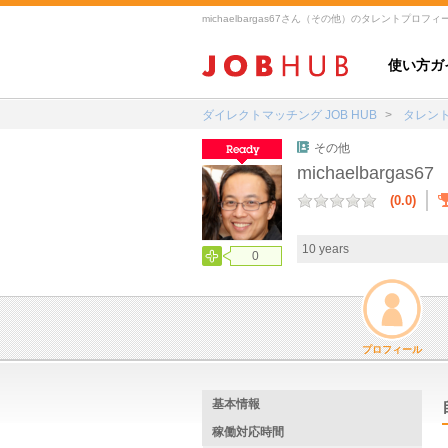
michaelbargas67さん（その他）のタレントプロフィール
使い方ガ
ダイレクトマッチング JOB HUB
タレン
その他
michaelbargas67
(0.0)
10 years
0
プロフィール
基本情報
稼働対応時間