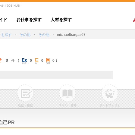
 | JOB HUB
イド
お仕事を探す
人材を探す
トを探す
その他
その他
michaelbargas67
0
件
（
0
0
0 ）
経歴・職歴
スキル・資格
ポートフォリオ
自己PR