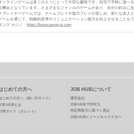
オンラインゲームは多くの人々にとって大切な趣味です。自宅で手軽に遊べ
る機会となっています。さまざまなジャンルのゲームがあり、自分の好みに
チプレイヤーゲームでは、チームプレイや協力プレイが楽しめ、新たな友人
ゲームを通じて、戦略的思考やコミュニケーション能力を向上させることも
ボンズ カジノ：
https://bonscasino-jp.com
はじめての方へ
JOB HUBについて
はじめての方へ（使い方ガイド）
運営会社
JOB HUB TOPICS
JOB HUBとは
特定商取引に基づく表記
利用ガイド（タレント）
JOB HUBイメージキャラクター